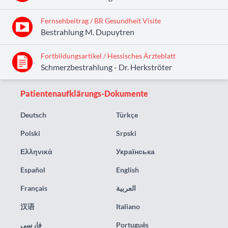
Fernsehbeitrag / BR Gesundheit Visite
Bestrahlung M. Dupuytren
Fortbildungsartikel / Hessisches Ärzteblatt
Schmerzbestrahlung - Dr. Herkströter
Patientenaufklärungs-Dokumente
Deutsch
Türkçe
Polski
Srpski
Ελληνικά
Українська
Español
English
Français
العربية
汉语
Italiano
فارسی
Português