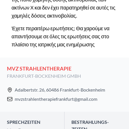
ακτίνων Χ και δεν έχει παρατηρηθεί σε αυτές τις
χαμηλές δόσεις ακτινοβολίας.
Έχετε περαιτέρω ερωτήσεις; Θα χαρούμε να
απαντήσουμε σε όλες τις ερωτήσεις σας στο
πλαίσιο της ιατρικής μας ενημέρωσης
MVZ STRAHLENTHERAPIE
FRANKFURT-BOCKENHEIM GMBH
Adalbertstr. 26, 60486 Frankfurt-Bockenheim
mvzstrahlentherapiefrankfurt@gmail.com
SPRECH­ZEITEN
BESTRAHLUNGS­
ZEITEN