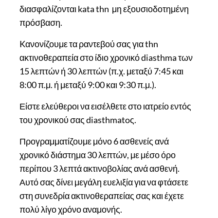
διασφαλίζονται kata thn μη εξουσιοδοτημένη
πρόσβαση.
Kανονίζουμε τα ραντεβού σας για thn
ακτινοθεραπεία στο ίδιο χρονικό diasthma των
15 λεπτών ή 30 λεπτών (π.χ. μεταξύ 7:45 και
8:00 π.μ. ή μεταξύ 9:00 και 9:30 π.μ.).
Είστε ελεύθεροι να εισέλθετε στο ιατρείο εντός
του χρονικού σας diasthmatoς.
Προγραμματίζουμε μόνο 6 ασθενείς ανά
χρονικό διάστημα 30 λεπτών, με μέσο όρο
περίπου 3 λεπτά ακτινοβολίας ανά ασθενή.
Αυτό σας δίνει μεγάλη ευελιξία για να φτάσετε
στη συνεδρία ακτινοθεραπείας σας και έχετε
πολύ λίγο χρόνο αναμονής.