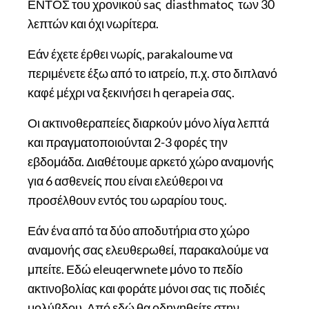
ΕΝΤΟΣ του χρονικού saς diasthmatoς των 30
λεπτών και όχι νωρίτερα.
Εάν έχετε έρθει νωρίς, parakaloume να
περιμένετε έξω από το ιατρείο, π.χ. στο διπλανό
καφέ μέχρι να ξεκινήσει h qerapeia σας.
Οι ακτινοθεραπείες διαρκούν μόνο λίγα λεπτά
και πραγματοποιούνται 2-3 φορές την
εβδομάδα. Διαθέτουμε αρκετό χώρο αναμονής
για 6 ασθενείς που είναι ελεύθεροι να
προσέλθουν εντός του ωραρίου τους.
Εάν ένα από τα δύο αποδυτήρια στο χώρο
αναμονής σας ελευθερωθεί, παρακαλούμε να
μπείτε. Εδώ eleuqerwnete μόνο το πεδίο
ακτινοβολίας και φοράτε μόνοι σας τις ποδιές
μολύβδου. Από εδώ θα οδηγηθείτε στην